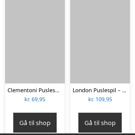
Clementoni Puslespil – Greece View – High Quality – 500 Brikker
London Puslespil – Postkort – 500 Brikker – Ravensburger
kr.
69,95
kr.
109,95
Gå til shop
Gå til shop