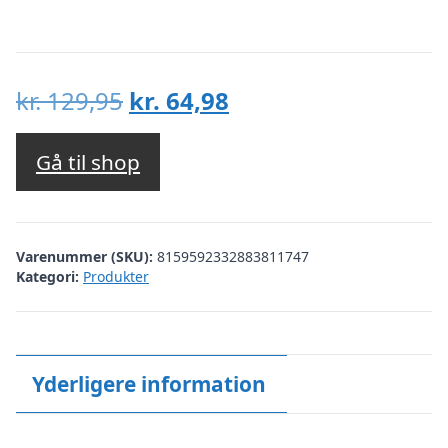
Den
Den
kr.
129,95
kr.
64,98
oprindelige
aktuelle
pris
pris
Gå til shop
var:
er:
kr. 129,95.
kr. 64,98.
Varenummer (SKU):
8159592332883811747
Kategori:
Produkter
Yderligere information