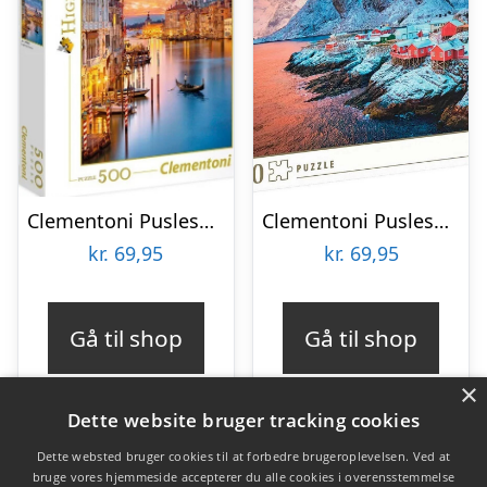
Clementoni Puslespil – Lighting Venice – High Quality – 500 Brikker
Clementoni Puslespil – Hamnøy Village – High Quality – 500 Brikker
kr.
69,95
kr.
69,95
Gå til shop
Gå til shop
×
Dette website bruger tracking cookies
Dette websted bruger cookies til at forbedre brugeroplevelsen. Ved at
bruge vores hjemmeside accepterer du alle cookies i overensstemmelse