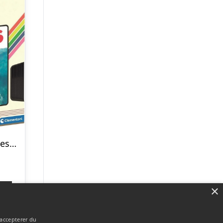
Clementoni Puslespil – Jaws – Cult Movies Collection – 500 Brikker
×
p
 accepterer du