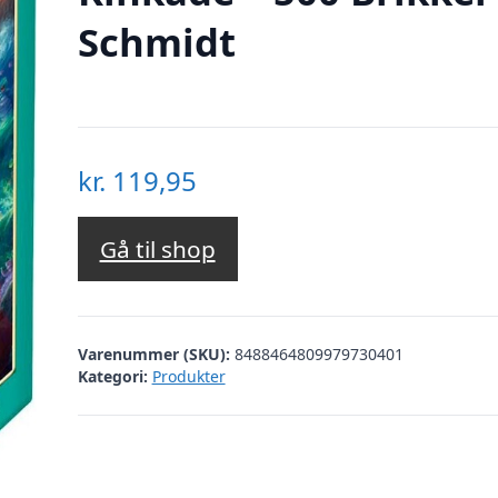
Schmidt
kr.
119,95
Gå til shop
Varenummer (SKU):
8488464809979730401
Kategori:
Produkter