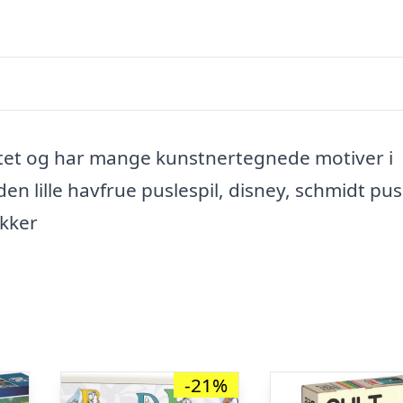
alitet og har mange kunstnertegnede motiver i
 den lille havfrue puslespil, disney, schmidt pus
ikker
-21%