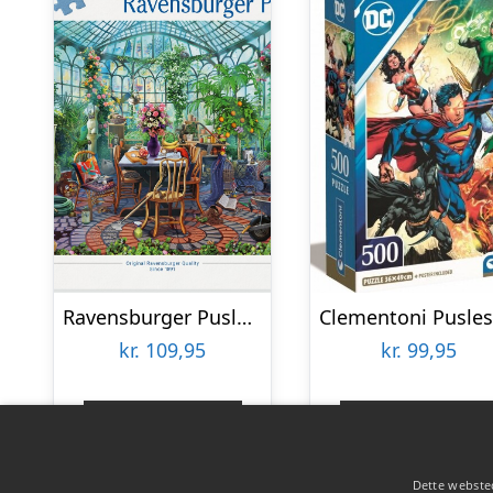
Ravensburger Puslespil – Greenhouse Mornings – 500 Brikker
kr.
109,95
kr.
99,95
Gå til shop
Gå til shop
Dette websted